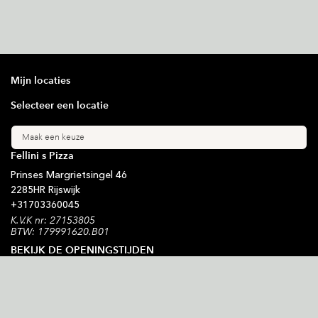
Mijn locaties
Selecteer een locatie
Maak een keuze
Fellini s Pizza
Prinses Margrietsingel
46
2285HR
Rijswijk
+31
703360045
K.V.K nr: 27153805
BTW: 179991620.B01
BEKIJK DE OPENINGSTIJDEN
Blijf op de hoogte
Schrijf je in voor onze nieuwsbrief