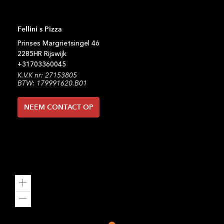
Fellini s Pizza
Prinses Margrietsingel
46
2285HR
Rijswijk
+31
703360045
K.V.K nr: 27153805
BTW: 179991620.B01
NEEM CONTACT OP
Zoom
in
Zoom
out