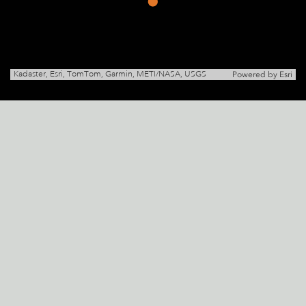
Kadaster, Esri, TomTom, Garmin, METI/NASA, USGS
Powered by
Esri